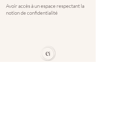
Avoir accès à un espace respectant la
notion de confidentialité
Un horaire flexible selon vos
disponibilités
Avoir accès à un ordinateur, une