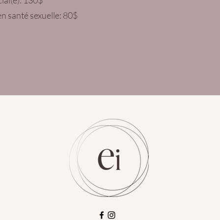
cial(e): 130$
en santé sexuelle: 80$