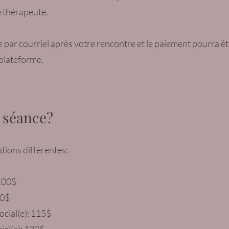
e thérapeute.
ar courriel après votre rencontre et le paiement pourra être
 plateforme.
 séance?
tions différentes:
5,00$
00$
social(e): 115$