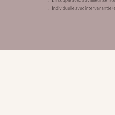
En couple avec travailleur(se) so
Individuelle avec intervenant(e) 